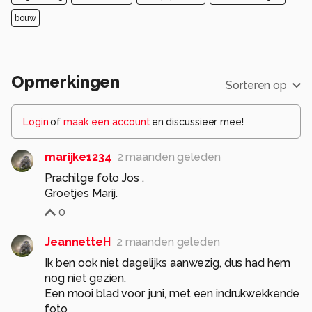
Westland Varencorso plaats en zal er na een
pauze van vorige jaar weer flink uitgepakt
bouw
worden . KIJK OP www.varendcorso.nl voor
meer info en routes en tijden .
Groeten en een fijne zonnige dag Jos Dries e
Opmerkingen
Sorteren op
Alle rechten voorbehouden
Login
of
maak een account
en discussieer mee!
marijke1234
2 maanden geleden
Prachitge foto Jos .
Groetjes Marij.
0
JeannetteH
2 maanden geleden
Ik ben ook niet dagelijks aanwezig, dus had hem
nog niet gezien.
Een mooi blad voor juni, met een indrukwekkende
foto