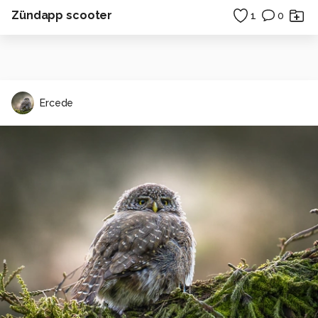
Zündapp scooter
1
0
Ercede