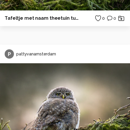
Tafeltje met naam theetuin tuin
0
0
P
pattyvanamsterdam