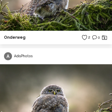
Onderweg
2
0
A
AdisPhotos