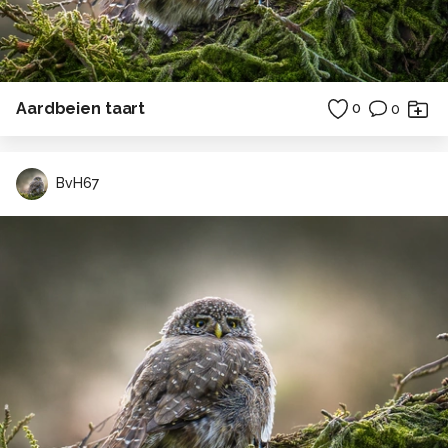
Aardbeien taart
0
0
BvH67