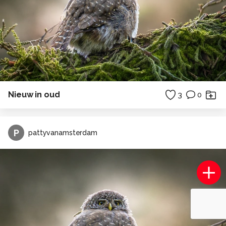
Nieuw in oud
3
0
P
pattyvanamsterdam