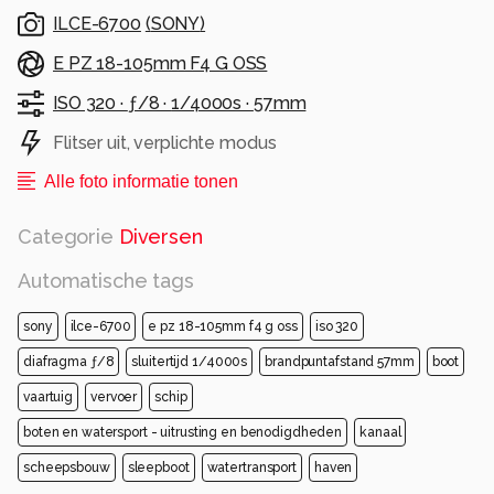
ILCE-6700
(
SONY
)
E PZ 18-105mm F4 G OSS
ISO 320 ·
ƒ/8 ·
1/4000s ·
57mm
Flitser uit, verplichte modus
Alle foto informatie tonen
Categorie
Diversen
Automatische tags
sony
ilce-6700
e pz 18-105mm f4 g oss
iso 320
diafragma ƒ/8
sluitertijd 1/4000s
brandpuntafstand 57mm
boot
vaartuig
vervoer
schip
boten en watersport - uitrusting en benodigdheden
kanaal
scheepsbouw
sleepboot
watertransport
haven