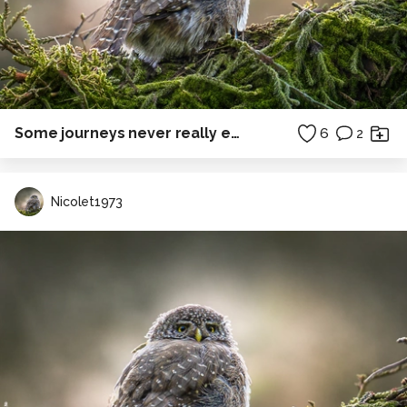
Some journeys never really end.
6
2
Nicolet1973