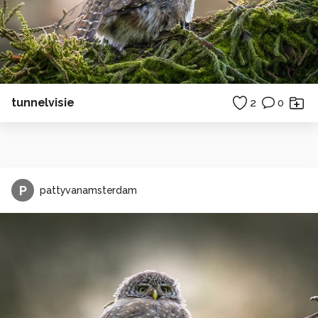
tunnelvisie
2
0
P
pattyvanamsterdam