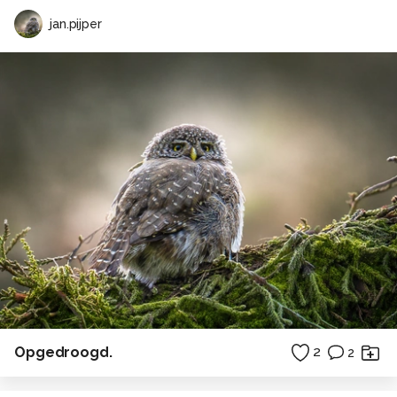
jan.pijper
Opgedroogd.
2
2