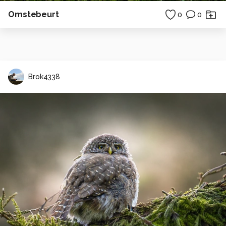
Omstebeurt
0
0
Brok4338