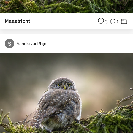
Maastricht
3
1
S
SandravanRhijn