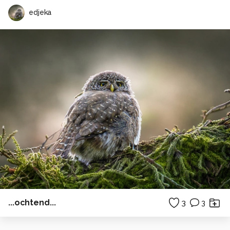
edjeka
...ochtend...
3
3