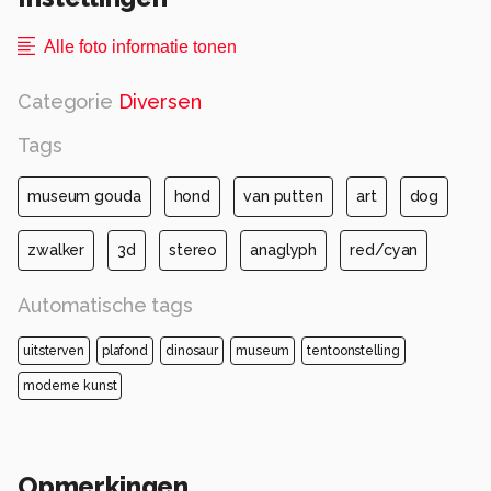
Alle foto informatie tonen
Categorie
Diversen
Tags
museum gouda
hond
van putten
art
dog
zwalker
3d
stereo
anaglyph
red/cyan
Automatische tags
uitsterven
plafond
dinosaur
museum
tentoonstelling
moderne kunst
Opmerkingen