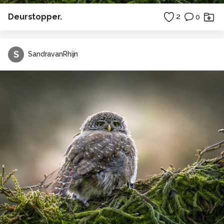
Deurstopper.
2
0
S
SandravanRhijn