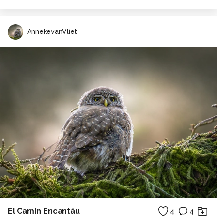
AnnekevanVliet
El Camín Encantáu
4
4