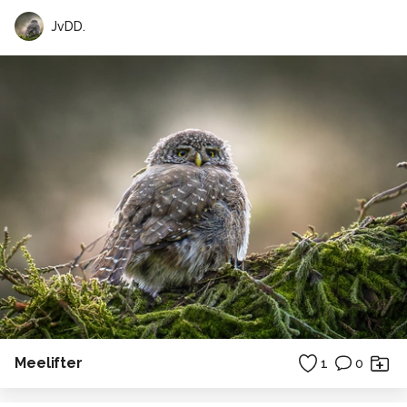
JvDD.
Meelifter
1
0