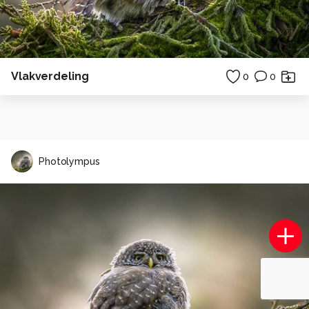
Vlakverdeling
0
0
Photolympus