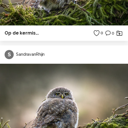
Op de kermis...
0
0
S
SandravanRhijn