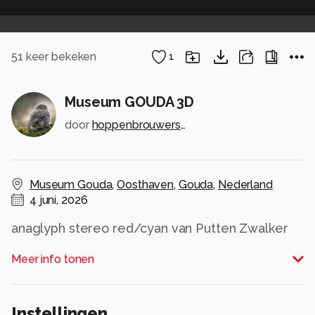
51
keer bekeken
1
Museum GOUDA 3D
door
hoppenbrouwers-1
Museum Gouda
,
Oosthaven
,
Gouda
,
Nederland
4 juni, 2026
anaglyph stereo red/cyan van Putten Zwalker
Alle rechten voorbehouden
Meer info tonen
Instellingen