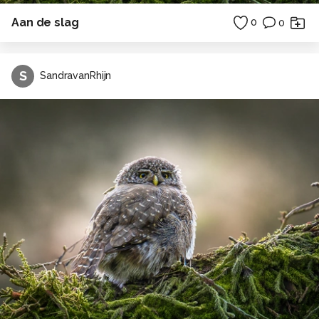
Aan de slag
0
0
S
SandravanRhijn