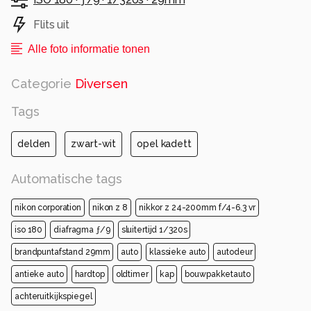
Flits uit
Alle foto informatie tonen
Categorie
Diversen
Tags
delden
zwart-wit
opel kadett
Automatische tags
nikon corporation
nikon z 8
nikkor z 24-200mm f/4-6.3 vr
iso 180
diafragma ƒ/9
sluitertijd 1/320s
brandpuntafstand 29mm
auto
klassieke auto
autodeur
antieke auto
hardtop
oldtimer
kap
bouwpakketauto
achteruitkijkspiegel