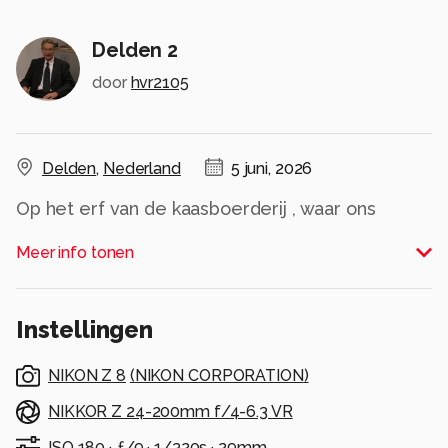
Delden 2
door
hvr2105
Delden
,
Nederland
5 juni, 2026
Op het erf van de kaasboerderij , waar ons
vakantiehuisje stond, trof ik deze klassieker
Meer info tonen
aan....de Opel Kadett Caravan uit de jaren -60.
één van de eerste "familiewagens" en hier met
imperiaal voor de tent. Zoete herinneringen
Instellingen
bewaar ik aan deze auto.
NIKON Z 8
(
NIKON CORPORATION
)
Allen bedankt voor de fijne waarderingen op
mijn vorige upload.
NIKKOR Z 24-200mm f/4-6.3 VR
ISO 180 ·
ƒ/9 ·
1/320s ·
29mm
Alle rechten voorbehouden