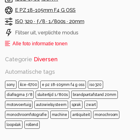
E PZ 18-105mm F4 G OSS
ISO 320 ·
ƒ/8 ·
1/800s ·
20mm
Flitser uit, verplichte modus
Alle foto informatie tonen
Categorie
Diversen
Automatische tags
sony
ilce-6700
e pz 18-105mm f4 g oss
iso 320
diafragma ƒ/8
sluitertijd 1/800s
brandpuntafstand 20mm
motorvoertuig
autowielsysteem
sprak
zwart
monochroomfotografie
machine
antiquiteit
monochroom
loopvlak
rollend