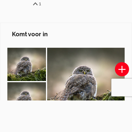
1
Komt voor in
Fotowedstrijd Bewerkte foto
door
redactiezoom
·
1248 foto's