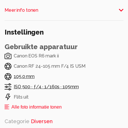
Alle rechten voorbehouden
Meer info tonen
Instellingen
Gebruikte apparatuur
Canon EOS R6 mark ii
Canon RF 24-105 mm F/4 IS USM
105.0 mm
ISO 500 ·
ƒ/4 ·
1/160s ·
105mm
Flits uit
Alle foto informatie tonen
Categorie
Diversen