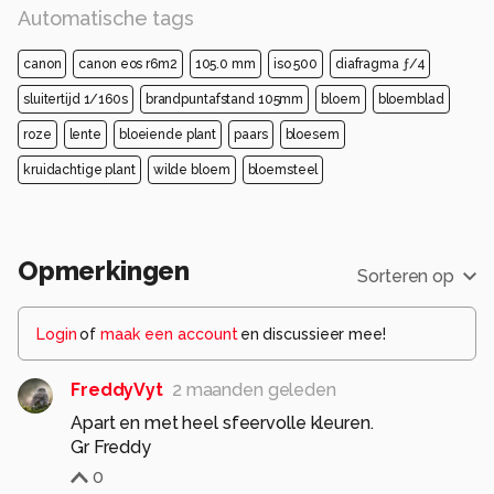
Automatische tags
canon
canon eos r6m2
105.0 mm
iso 500
diafragma ƒ/4
sluitertijd 1/160s
brandpuntafstand 105mm
bloem
bloemblad
roze
lente
bloeiende plant
paars
bloesem
kruidachtige plant
wilde bloem
bloemsteel
Opmerkingen
Sorteren op
Login
of
maak een account
en discussieer mee!
FreddyVyt
2 maanden geleden
Apart en met heel sfeervolle kleuren.
0