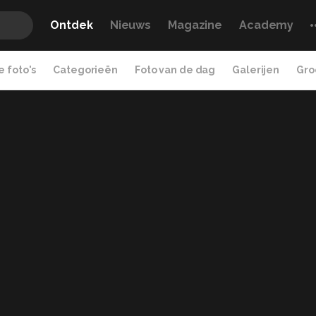
Ontdek
Nieuws
Magazine
Academy
 foto's
Categorieën
Foto van de dag
Galerijen
Gro