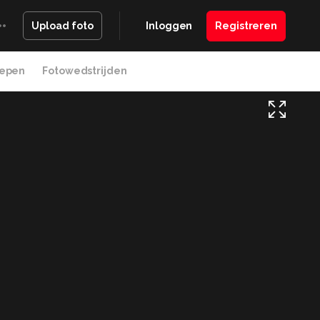
Inloggen
Registreren
Upload foto
epen
Fotowedstrijden