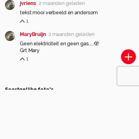
jvriens
2 maanden geleden
tekst mooi verbeeld en andersom
1
MaryBruijn
2 maanden geleden
Geen elektriciteit en geen gas......🫣
Grt Mary
1
Soortgelijke foto's
SalAst