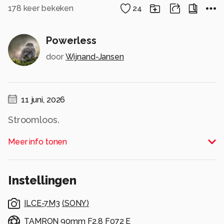
178
keer bekeken
24
Powerless
door
Wijnand-Jansen
11 juni, 2026
Stroomloos.
Alle rechten voorbehouden
Meer info tonen
Instellingen
ILCE-7M3
(
SONY
)
TAMRON 90mm F2.8 F072 E