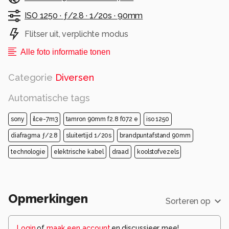
ISO 1250 ·
ƒ/2.8 ·
1/20s ·
90mm
Flitser uit, verplichte modus
Alle foto informatie tonen
Categorie
Diversen
Automatische tags
sony
ilce-7m3
tamron 90mm f2.8 f072 e
iso 1250
diafragma ƒ/2.8
sluitertijd 1/20s
brandpuntafstand 90mm
technologie
elektrische kabel
draad
koolstofvezels
Opmerkingen
Sorteren op
Login
of
maak een account
en discussieer mee!