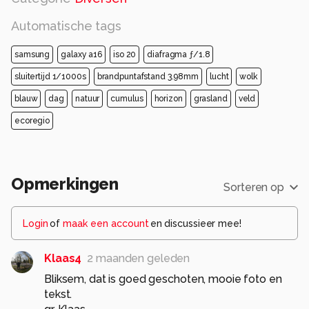
Automatische tags
samsung
galaxy a16
iso 20
diafragma ƒ/1.8
sluitertijd 1/1000s
brandpuntafstand 3.98mm
lucht
wolk
blauw
dag
natuur
cumulus
horizon
grasland
veld
ecoregio
Opmerkingen
Sorteren op
Login
of
maak een account
en discussieer mee!
Klaas4
2 maanden geleden
Bliksem, dat is goed geschoten, mooie foto en
tekst.