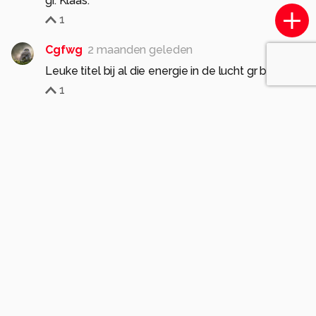
gr. Klaas.
1
Cgfwg
2 maanden geleden
Leuke titel bij al die energie in de lucht gr bets
1
FreddyVyt
2 maanden geleden
Tof opgemerkt, fraaie lucht, goed standpunt,
scherp en goed belicht.
Gr Freddy
1
Dodsi
2 maanden geleden
Ha, ha goed gezien lijkt inderdaad of de
elektriciteitsmast de wolk ondersteunt. Fraai
vastgelegd. Gr. Doris
1