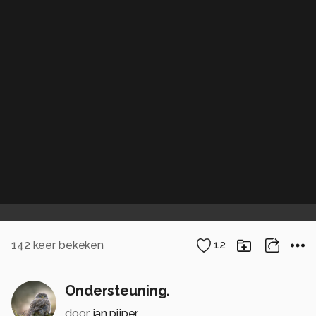
142
keer bekeken
12
Ondersteuning.
door
jan.pijper