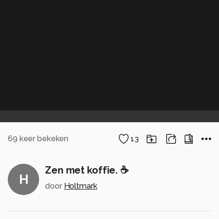
69
keer bekeken
13
Zen met koffie. ☕️
H
door
Holtmark