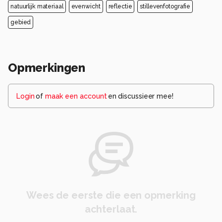
natuurlijk materiaal
evenwicht
reflectie
stillevenfotografie
gebied
Opmerkingen
Login
of
maak een account
en discussieer mee!
Wees de eerste die een opmerking
achterlaat.