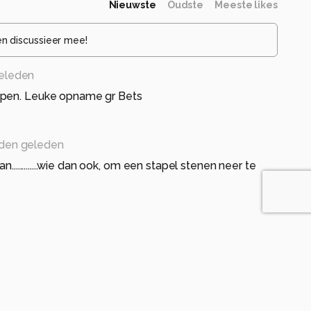
Nieuwste
Oudste
Meeste likes
en discussieer mee!
eleden
ppen. Leuke opname gr Bets
den geleden
an.............wie dan ook, om een stapel stenen neer te
geleden
nd dan een gevarendriehoek of markeringslint. het