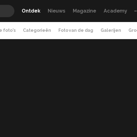
Ontdek
Nieuws
Magazine
Academy
 foto's
Categorieën
Foto van de dag
Galerijen
Gro