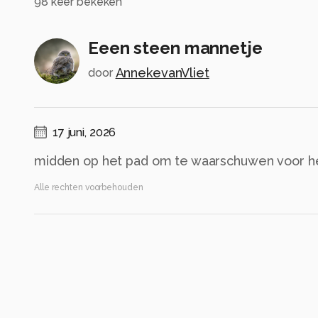
98
keer bekeken
Eeen steen mannetje
AnnekevanVliet
door
17 juni, 2026
midden op het pad om te waarschuwen voor he
Alle rechten voorbehouden
Instellingen
Alle foto informatie tonen
Categorie
Diversen