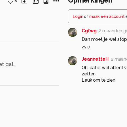
Opmerkingen
8
Login
of
maak een account
Cgfwg
2 maanden g
Dan moet je wel sto
0
JeannetteH
2 maan
t gat.
Oh, dat is wel attent v
zetten
Leuk om te zien
gr Jeannet
0
hvr2105
2 maanden 
Leuker en meer passe