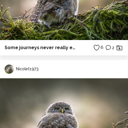
Some journeys never really end.
6
2
Nicolet1973