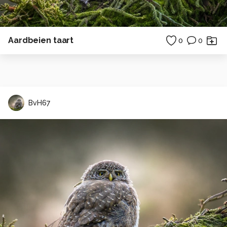
Aardbeien taart
0
0
BvH67