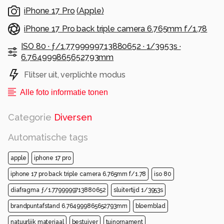
iPhone 17 Pro
(
Apple
)
iPhone 17 Pro back triple camera 6.765mm f/1.78
ISO 80 ·
ƒ/1.7799999713880652 ·
1/3953s ·
6.764999865652793mm
Flitser uit, verplichte modus
Alle foto informatie tonen
Categorie
Diversen
Automatische tags
apple
iphone 17 pro
iphone 17 pro back triple camera 6.765mm f/1.78
iso 80
diafragma ƒ/1.7799999713880652
sluitertijd 1/3953s
brandpuntafstand 6.764999865652793mm
bloemblad
natuurlijk materiaal
bestuiver
tuinornament