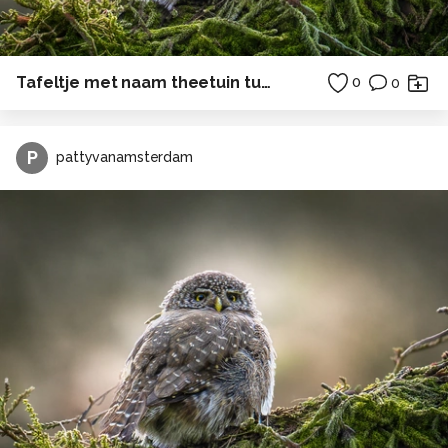
Tafeltje met naam theetuin tuin
0
0
P
pattyvanamsterdam