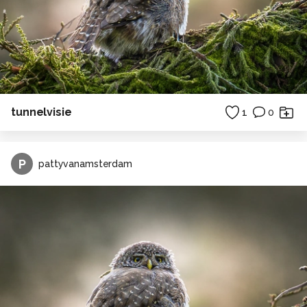
tunnelvisie
1
0
P
pattyvanamsterdam