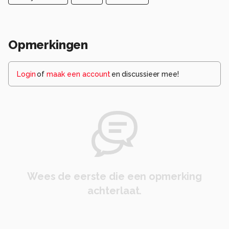
Opmerkingen
Login
of
maak een account
en discussieer mee!
Wees de eerste die een opmerking
achterlaat.