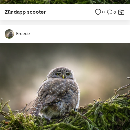
Zündapp scooter
0
0
Ercede