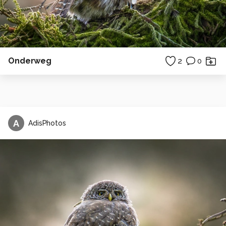
Onderweg
2
0
A
AdisPhotos