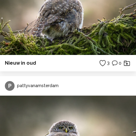
Nieuw in oud
3
0
P
pattyvanamsterdam