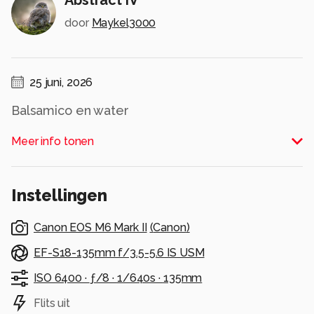
door
Maykel3000
25 juni, 2026
Balsamico en water
Alle rechten voorbehouden
Meer info tonen
Instellingen
Canon EOS M6 Mark II
(
Canon
)
EF-S18-135mm f/3.5-5.6 IS USM
ISO 6400 ·
ƒ/8 ·
1/640s ·
135mm
Flits uit