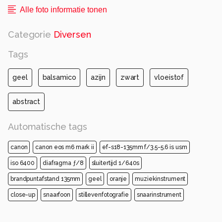
Alle foto informatie tonen
Categorie
Diversen
Tags
geel
balsamico
azijn
zwart
vloeistof
abstract
Automatische tags
canon
canon eos m6 mark ii
ef-s18-135mm f/3.5-5.6 is usm
iso 6400
diafragma ƒ/8
sluitertijd 1/640s
brandpuntafstand 135mm
geel
oranje
muziekinstrument
close-up
snaarfoon
stillevenfotografie
snaarinstrument