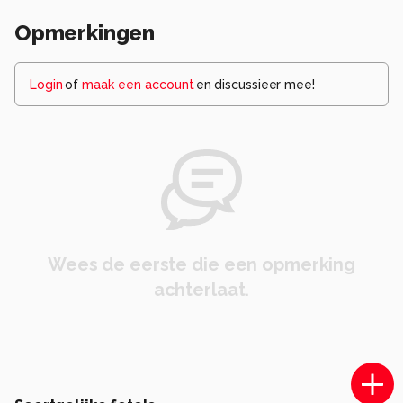
Opmerkingen
Login
of
maak een account
en discussieer mee!
Wees de eerste die een opmerking
achterlaat.