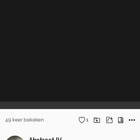
49
keer bekeken
1
Abstract IV