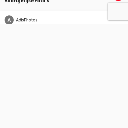
Soortgelijke foto's
A
AdisPhotos
Some journeys never really end.
0
0