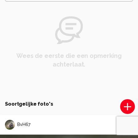
Wees de eerste die een opmerking
achterlaat.
Soortgelijke foto's
BvH67