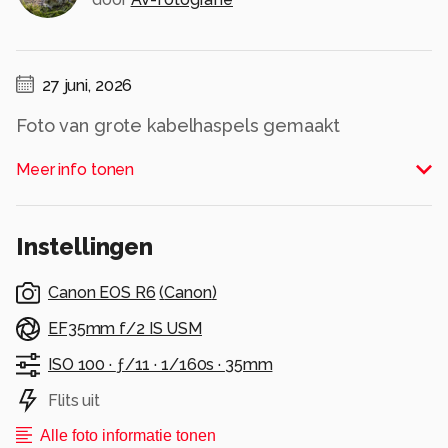
27 juni, 2026
Foto van grote kabelhaspels gemaakt
Alle rechten voorbehouden
Meer info tonen
Instellingen
Canon EOS R6
(
Canon
)
EF35mm f/2 IS USM
ISO 100 ·
ƒ/11 ·
1/160s ·
35mm
Flits uit
Alle foto informatie tonen