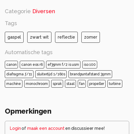
Categorie
Diversen
Tags
gaspel
zwart wit
reflectie
zomer
Automatische tags
canon
canon eos r6
ef35mm f/2 is usm
iso 100
diafragma ƒ/11
sluitertijd 1/160s
brandpuntafstand 35mm
machine
monochroom
sprak
staal
fan
propeller
turbine
Opmerkingen
Login
of
maak een account
en discussieer mee!