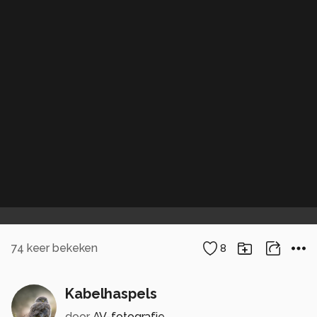
74
keer bekeken
8
Kabelhaspels
door
AV-fotografie