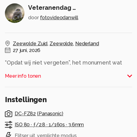
Veteranendag …
door
fotovideodanwill
Zeewolde Zuid
,
Zeewolde
,
Nederland
27 juni, 2026
“Opdat wij niet vergeten”, het monument wat
staat tussen de Kastanjelaan en de Verbeelding
Meer info tonen
in Zeewolde Zuid …
Alle rechten voorbehouden
Instellingen
DC-FZ82
(
Panasonic
)
ISO 80 ·
ƒ/2.8 ·
1/160s ·
3.6mm
Flitser uit, verplichte modus