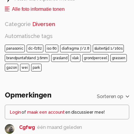
Alle foto informatie tonen
Categorie
Diversen
Automatische tags
panasonic
dc-fz82
iso 80
diafragma ƒ/2.8
sluitertijd 1/160s
brandpuntafstand 3.6mm
grasland
vlak
grondperceel
grassen
gazon
wei
park
Opmerkingen
Sorteren op
Login
of
maak een account
en discussieer mee!
Cgfwg
één maand geleden