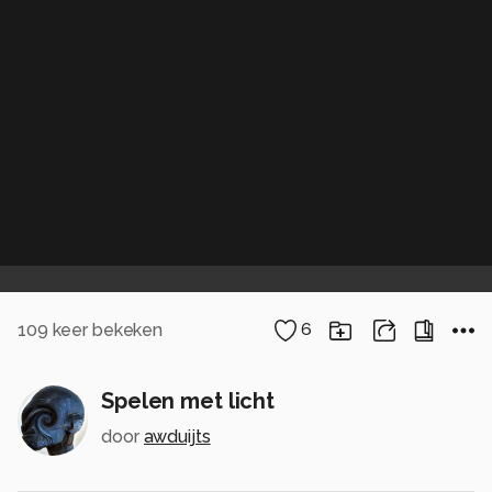
109
keer bekeken
6
Spelen met licht
door
awduijts