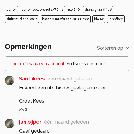
canon
canon powershot sx70 hs
iso 250
diafragma ƒ/5.6
sluitertijd 1/1000s
brandpuntafstand 88.68mm
blauw
lensflare
Opmerkingen
Sorteren op
Login
of
maak een account
en discussieer mee!
Santakees
één maand geleden
Er komt een ufo binnengevlogen, mooi.
Groet Kees
1
jan.pijper
één maand geleden
Gaaf gedaan.