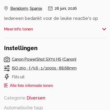
Benidorm
,
Spanje
28 juni, 2026
Iedereen bedankt voor de leuke reactie's op
mijn foto's
Meer info tonen
Alle rechten voorbehouden
Instellingen
Canon PowerShot SX70 HS
(
Canon
)
ISO 250 ·
ƒ/5.6 ·
1/1000s ·
88.68mm
Flits uit
Alle foto informatie tonen
Categorie
Diversen
Automatische tags