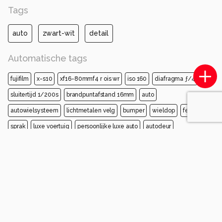
Tags
auto
zwart-wit
detail
Automatische tags
fujifilm
x-s10
xf16-80mmf4 r ois wr
iso 160
diafragma ƒ/4
sluitertijd 1/200s
brandpuntafstand 16mm
auto
autowielsysteem
lichtmetalen velg
bumper
wieldop
fender
sprak
luxe voertuig
persoonlijke luxe auto
autodeur
Opmerkingen
Login
of
maak een account
en discussieer mee!