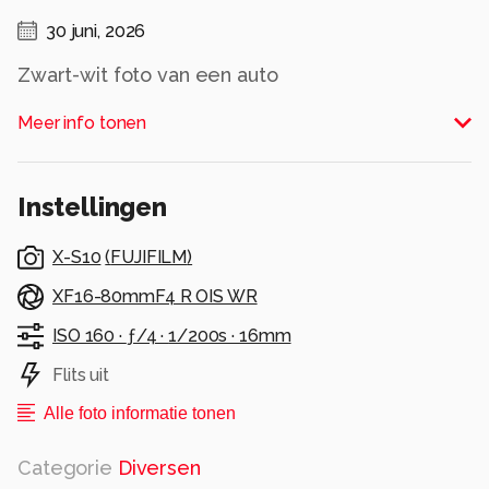
30 juni, 2026
Zwart-wit foto van een auto
Alle rechten voorbehouden
Meer info tonen
Instellingen
X-S10
(
FUJIFILM
)
XF16-80mmF4 R OIS WR
ISO 160 ·
ƒ/4 ·
1/200s ·
16mm
Flits uit
Alle foto informatie tonen
Categorie
Diversen