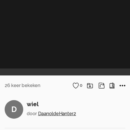
26
keer bekeken
0
wiel
D
door
DaanoldeHanter2