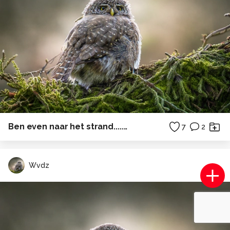
Ben even naar het strand.......
7
2
Wvdz