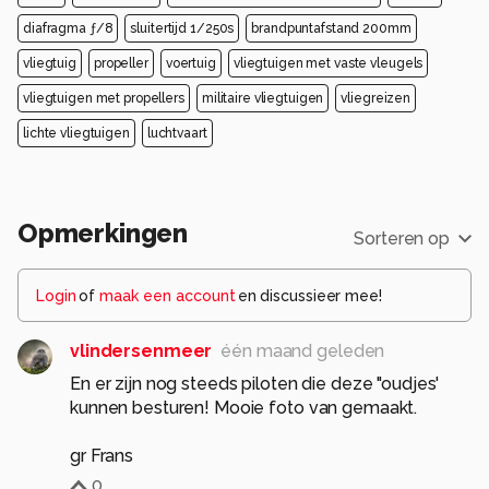
diafragma ƒ/8
sluitertijd 1/250s
brandpuntafstand 200mm
vliegtuig
propeller
voertuig
vliegtuigen met vaste vleugels
vliegtuigen met propellers
militaire vliegtuigen
vliegreizen
lichte vliegtuigen
luchtvaart
Opmerkingen
Sorteren op
Login
of
maak een account
en discussieer mee!
vlindersenmeer
één maand geleden
En er zijn nog steeds piloten die deze "oudjes'
kunnen besturen! Mooie foto van gemaakt.
gr Frans
0