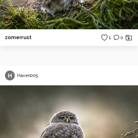
zomerrust
1
0
H
Haven005