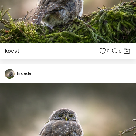
koest
0
0
Ercede