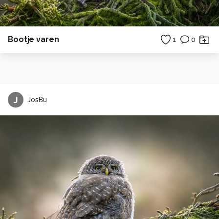
Bootje varen
1
0
J
JosBu