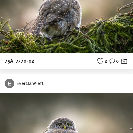
75A_7770-02
2
0
E
EvertJanKieft