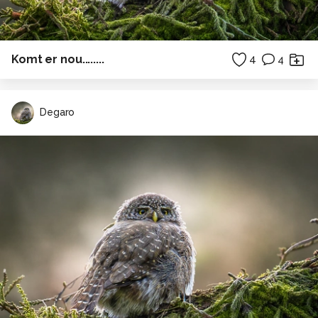
Komt er nou........
4
4
Degaro