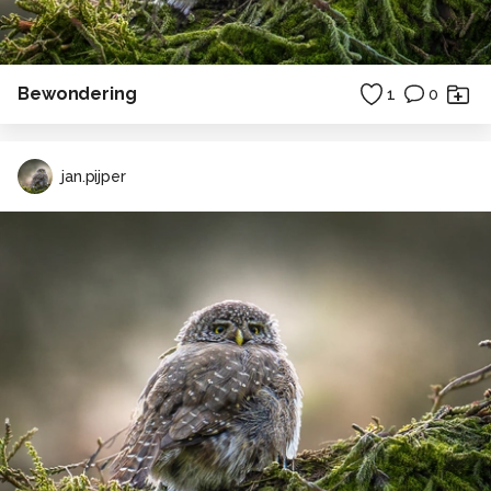
Bewondering
1
0
jan.pijper