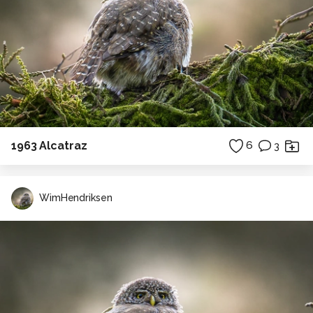
1963 Alcatraz
6
3
WimHendriksen