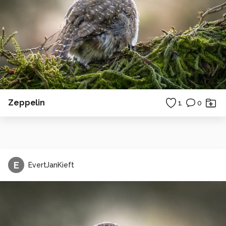
Zeppelin
1
0
E
EvertJanKieft