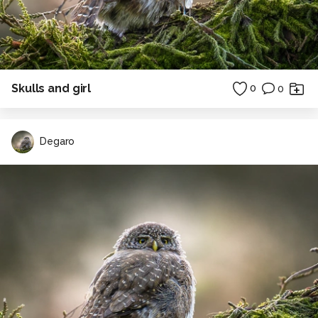
Skulls and girl
0
0
Degaro