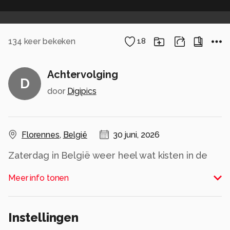
134
keer bekeken
18
Achtervolging
D
door
Digipics
Florennes
,
België
30 juni, 2026
Zaterdag in België weer heel wat kisten in de
lucht mogen aanschouwen. Deze oudjes
Meer info tonen
stammen nog uit de tweede wereldoorlog. Voor
is de Curtis P-40 Warhawk en achter natuurlijk de
Spitfire Mk XVI.
Instellingen
Mooi dat ze nog vliegend te zien zijn.