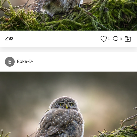
ZW
1
0
E
Epke-D-