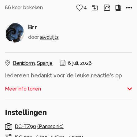
86
keer bekeken
4
Brr
door
awduijts
Benidorm
,
Spanje
6 juli, 2026
Iedereen bedankt voor de leuke reactie's op
mijn foto's
Meer info tonen
Alle rechten voorbehouden
Instellingen
DC-TZ90
(
Panasonic
)