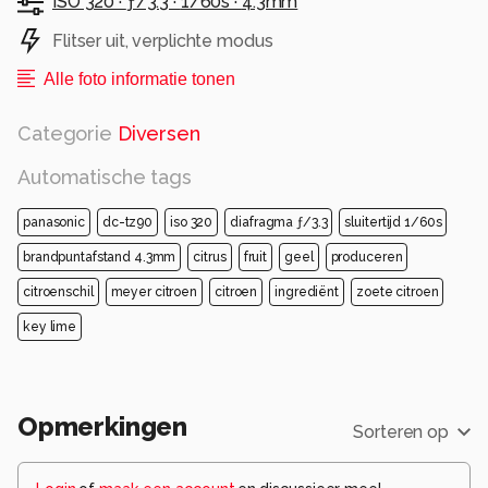
ISO 320 ·
ƒ/3.3 ·
1/60s ·
4.3mm
Flitser uit, verplichte modus
Alle foto informatie tonen
Categorie
Diversen
Automatische tags
panasonic
dc-tz90
iso 320
diafragma ƒ/3.3
sluitertijd 1/60s
brandpuntafstand 4.3mm
citrus
fruit
geel
produceren
citroenschil
meyer citroen
citroen
ingrediënt
zoete citroen
key lime
Opmerkingen
Sorteren op