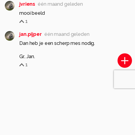
jvriens
één maand geleden
mooi beeld
1
jan.pijper
één maand geleden
Dan heb je een scherp mes nodig.
Gr.. Jan.
1
Soortgelijke foto's
BvH67