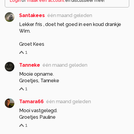
Login
of
maak een account
en discussieer mee!
Santakees
één maand geleden
Lekker fris , doet het goed in een koud drankje
Wim.
Groet Kees
1
Tanneke
één maand geleden
Mooie opname.
Groetjes, Tanneke
1
Tamara66
één maand geleden
Mooi vastgelegd.
Groetjes Pauline
1