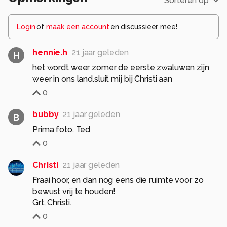
Sorteren op
Login
of
maak een account
en discussieer mee!
hennie.h
21 jaar geleden
H
het wordt weer zomer de eerste zwaluwen zijn
weer in ons land.sluit mij bij Christi aan
0
bubby
21 jaar geleden
B
Prima foto. Ted
0
Christi
21 jaar geleden
Fraai hoor, en dan nog eens die ruimte voor zo
bewust vrij te houden!
Grt, Christi.
0