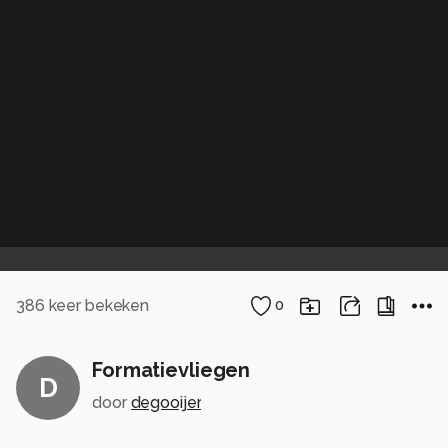
386
keer bekeken
0
Formatievliegen
D
door
degooijer