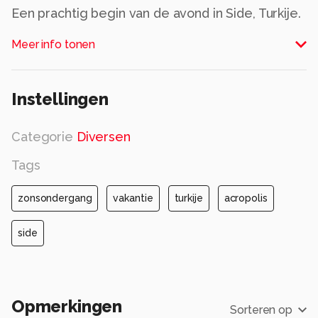
Een prachtig begin van de avond in Side, Turkije.
De acropolis is een mooi stukje oudheid, welke
Meer info tonen
een extra dimensie krijgt tijdens de
zonsondergang!
Alle rechten voorbehouden
Instellingen
Categorie
Diversen
Tags
zonsondergang
vakantie
turkije
acropolis
side
Opmerkingen
Sorteren op