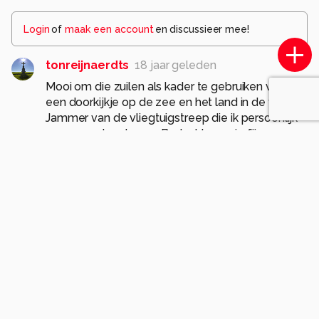
Login
of
maak een account
en discussieer mee!
tonreijnaerdts
18 jaar geleden
Mooi om die zuilen als kader te gebruiken voor
een doorkijkje op de zee en het land in de verte.
Jammer van de vliegtuigstreep die ik persoonlijk
zou wegretoucheren. Bedankt voor je fijne
reactie bij mijn clematisfoto. Dat moedigt mij aan
om ermee door te gaan! Groetjes van Ton
0
majvangooreg
18 jaar geleden
een soort foto die nog nooit eerder op Zoom is
vertoond, dus heel opvallende opname.
De pilaren geven een soort mooie kader.
De lucht is mooi roze en het verliefde stel maakt
het af.
een prachtige compo.