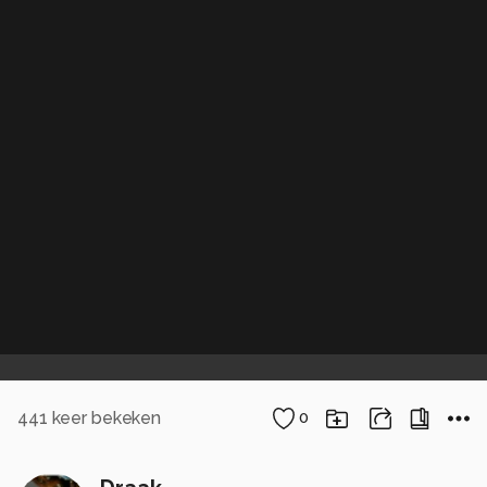
441
keer bekeken
0