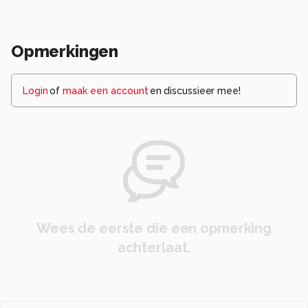
Opmerkingen
Login
of
maak een account
en discussieer mee!
Wees de eerste die een opmerking
achterlaat.