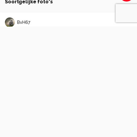
Soortgelijke foto's
BvH67
Graffiti!
1
1