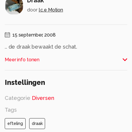
Draak
door
I.c.e Motion
15 september, 2008
.. de draak bewaakt de schat.
Alle rechten voorbehouden
Meer info tonen
Instellingen
Categorie
Diversen
Tags
efteling
draak