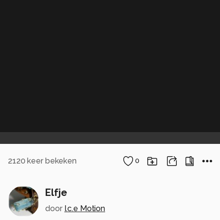
2120
keer bekeken
0
Elfje
door
I.c.e Motion