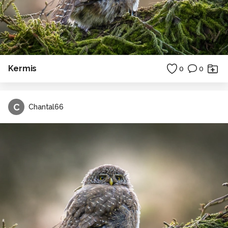
Kermis
0
0
C
Chantal66