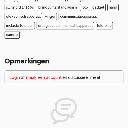
sluitertijd 1/200s
brandpuntafstand 55mm
foto
gadget
hand
elektronisch apparaat
vinger
communicatieapparaat
mobiele telefoon
draagbaar communicatieapparaat
telefonie
camera
Opmerkingen
Login
of
maak een account
en discussieer mee!