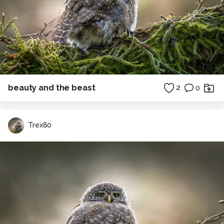
beauty and the beast
2
0
Trex80