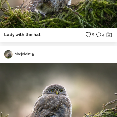
Lady with the hat
5
4
Marjolein15