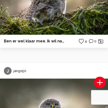
Ben er wel klaar mee. Ik wil naar de kant.
4
0
J
jango50