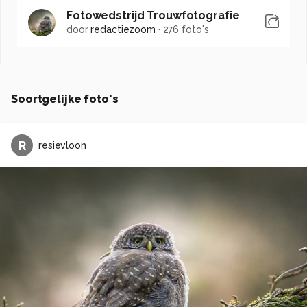
Fotowedstrijd Trouwfotografie
door
redactiezoom
·
276 foto's
Soortgelijke foto's
R
resievloon