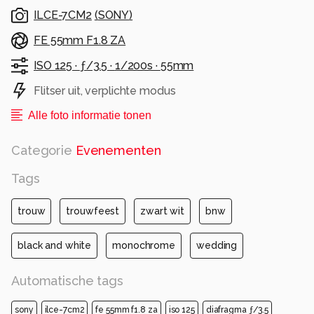
ILCE-7CM2
(
SONY
)
FE 55mm F1.8 ZA
ISO 125 ·
ƒ/3.5 ·
1/200s ·
55mm
Flitser uit, verplichte modus
Alle foto informatie tonen
Categorie
Evenementen
Tags
trouw
trouwfeest
zwart wit
bnw
black and white
monochrome
wedding
Automatische tags
sony
ilce-7cm2
fe 55mm f1.8 za
iso 125
diafragma ƒ/3.5