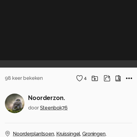
98
keer bekeken
4
Noorderzon.
door
Steenbok76
Noorderplantsoen
,
Kruissingel
,
Groningen
,