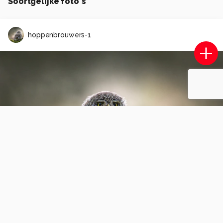
Soortgelijke foto's
hoppenbrouwers-1
Surfing ROTTERDAM 2026 3D
0
0