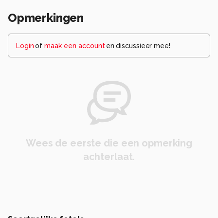
Opmerkingen
Login
of
maak een account
en discussieer mee!
Wees de eerste die een opmerking
achterlaat.