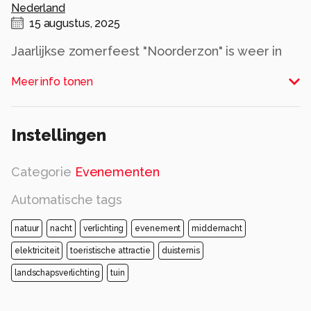
Nederland
15 augustus, 2025
Jaarlijkse zomerfeest "Noorderzon" is weer in
volle gang.
Meer info tonen
Alle rechten voorbehouden
Instellingen
Categorie
Evenementen
Automatische tags
natuur
nacht
verlichting
evenement
middernacht
elektriciteit
toeristische attractie
duisternis
landschapsverlichting
tuin