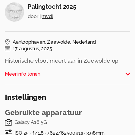
Palingtocht 2025
door
jjmvdl
Aanloophaven
,
Zeewolde
,
Nederland
17 augustus, 2025
Historische vloot meert aan in Zeewolde op
weg naar Sail Amsterdam.
Meer info tonen
Alle rechten voorbehouden
Instellingen
Gebruikte apparatuur
Galaxy A16 5G
ISO 25 ·
ƒ/1.8 ·
7622/6250041s ·
3.98mm