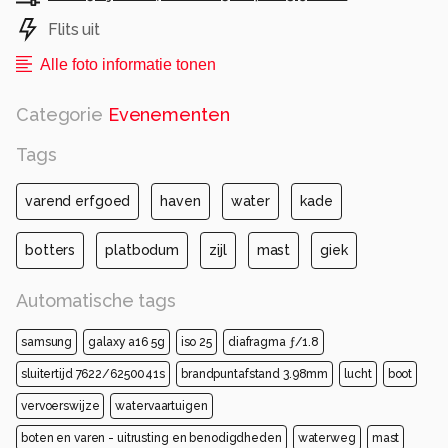
Flits uit
Alle foto informatie tonen
Categorie
Evenementen
Tags
varend erfgoed
haven
water
kade
botters
platbodum
zijl
mast
giek
Automatische tags
samsung
galaxy a16 5g
iso 25
diafragma ƒ/1.8
sluitertijd 7622/6250041s
brandpuntafstand 3.98mm
lucht
boot
vervoerswijze
watervaartuigen
boten en varen - uitrusting en benodigdheden
waterweg
mast