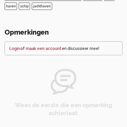
haven
schip
jachthaven
Opmerkingen
Login
of
maak een account
en discussieer mee!
Wees de eerste die een opmerking
achterlaat.