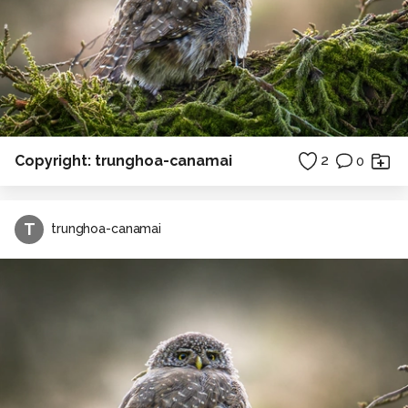
Copyright: trunghoa-canamai
2
0
T
trunghoa-canamai