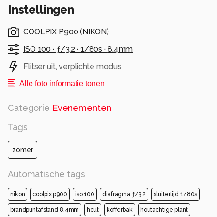
Instellingen
COOLPIX P900
(
NIKON
)
ISO 100 ·
ƒ/3.2 ·
1/80s ·
8.4mm
Flitser uit, verplichte modus
Alle foto informatie tonen
Categorie
Evenementen
Tags
zomer
Automatische tags
nikon
coolpix p900
iso 100
diafragma ƒ/3.2
sluitertijd 1/80s
brandpuntafstand 8.4mm
hout
kofferbak
houtachtige plant