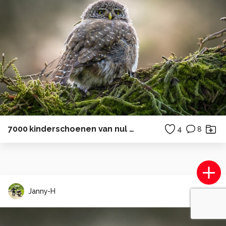
7000 kinderschoenen van nul t/m vijf
4
8
Janny-H