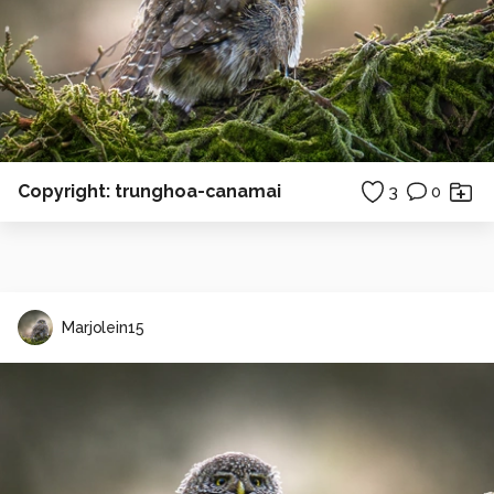
Copyright: trunghoa-canamai
3
0
Marjolein15