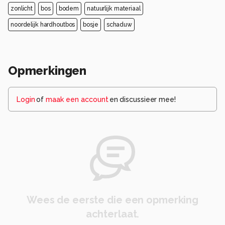
zonlicht
bos
bodem
natuurlijk materiaal
noordelijk hardhoutbos
bosje
schaduw
Opmerkingen
Login
of
maak een account
en discussieer mee!
Wees de eerste die een opmerking
achterlaat.