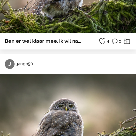
Ben er wel klaar mee. Ik wil naar de kant.
4
0
J
jango50