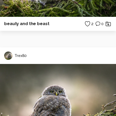
beauty and the beast
2
0
Trex80