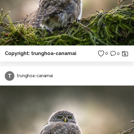
Copyright: trunghoa-canamai
0
0
T
trunghoa-canamai