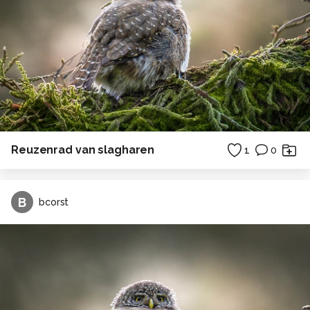
Reuzenrad van slagharen
1
0
B
bcorst