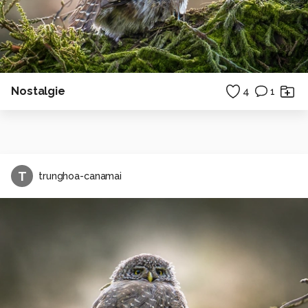
Nostalgie
4
1
T
trunghoa-canamai