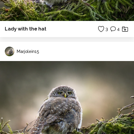
Lady with the hat
3
4
Marjolein15