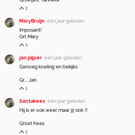
1
MaryBruijn
één jaar geleden
Imposant!
Grt Mary
1
jan.pijper
één jaar geleden
Genoeg koeling en bekijks.
Gr......Jan.
1
Santakees
één jaar geleden
Hij is er ook weer, maar jij ook !!
Groet Kees
1