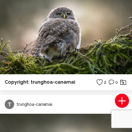
Copyright: trunghoa-canamai
2
0
T
trunghoa-canamai