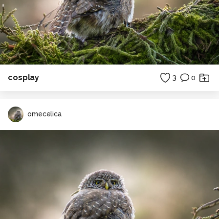
cosplay
3
0
omecelica