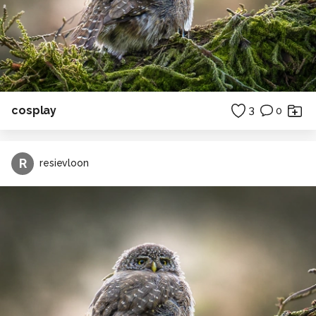
cosplay
3
0
R
resievloon