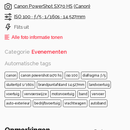
Canon PowerShot SX70 HS
(
Canon
)
ISO 100 ·
ƒ/5 ·
1/160s ·
14.527mm
Flits uit
Alle foto informatie tonen
Categorie
Evenementen
Automatische tags
canon
canon powershot sx70 hs
iso 100
diafragma ƒ/5
sluitertijd 1/160s
brandpuntafstand 14.527mm
landvoertuig
voertuig
vervoerswijze
motorvoertuig
band
vervoer
auto-exterieur
bedrijfsvoertuig
vrachtwagen
autoband
Opmerkingen