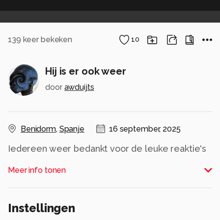
139
keer bekeken
10
Hij is er ook weer
door
awduijts
Benidorm
,
Spanje
16 september, 2025
Iedereen weer bedankt voor de leuke reaktie's
op mijn foto's.
Meer info tonen
Alle rechten voorbehouden
Instellingen