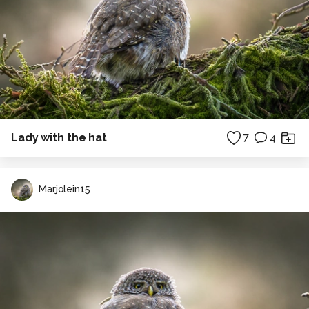
Lady with the hat
7
4
Marjolein15