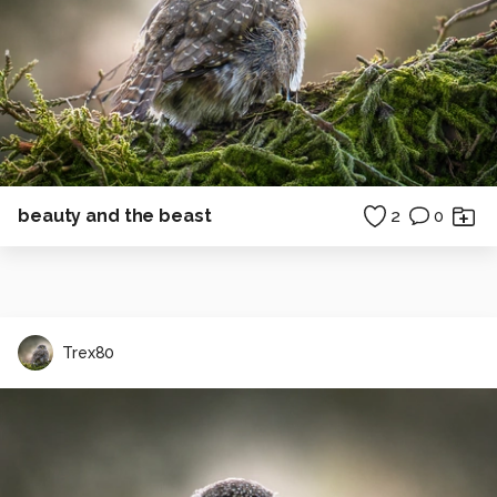
beauty and the beast
2
0
Trex80