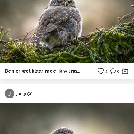
Ben er wel klaar mee. Ik wil naar de kant.
4
0
J
jango50