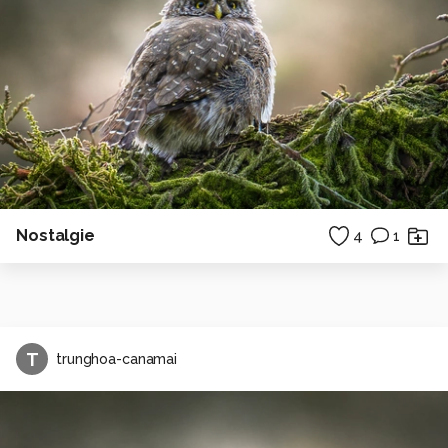
Nostalgie
4
1
T
trunghoa-canamai