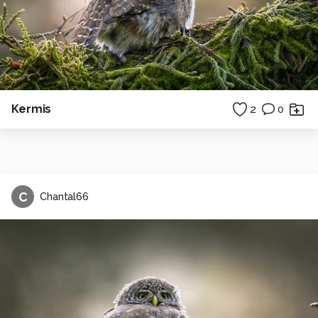
Kermis
2
0
C
Chantal66