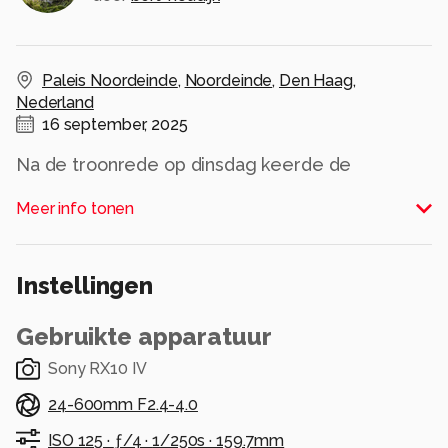
Paleis Noordeinde
,
Noordeinde
,
Den Haag
,
Nederland
16 september, 2025
Na de troonrede op dinsdag keerde de
koninklijke familie terug naar Paleis Noordeinde.
Meer info tonen
Vanaf het vertrouwde balkon van het paleis
begroetten zij het toegestroomde publiek,
nadat ze eerder in de Koninklijke Schouwburg
Instellingen
aanwezig waren geweest.
Alle rechten voorbehouden
Gebruikte apparatuur
Sony RX10 IV
24-600mm F2.4-4.0
ISO 125 ·
ƒ/4 ·
1/250s ·
159.7mm