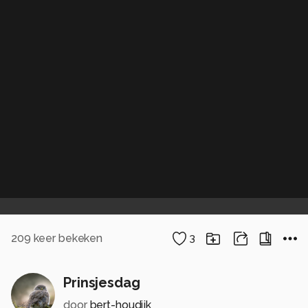
209
keer bekeken
3
Prinsjesdag
door
bert-houdijk