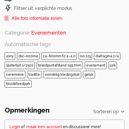
Flitser uit, verplichte modus
Alle foto informatie tonen
Categorie
Evenementen
Automatische tags
sony
dsc-rx10m4
24-600mm f2.4-4.0
iso 125
diafragma ƒ/4
sluitertijd 1/250s
brandpuntafstand 159.7mm
evenement
jurk
ceremonie
traditie
eendelig kledingstuk
geluk
bruidsfeestjurk
Opmerkingen
Sorteren op
Login
of
maak een account
en discussieer mee!