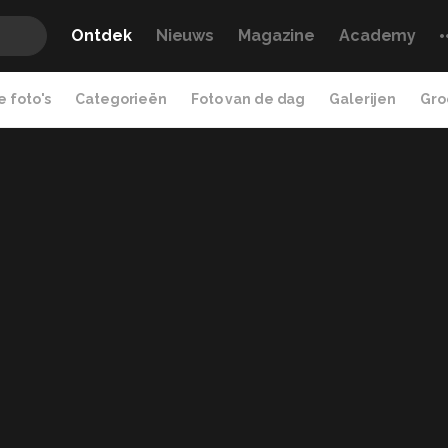
Ontdek
Nieuws
Magazine
Academy
 foto's
Categorieën
Foto van de dag
Galerijen
Gro