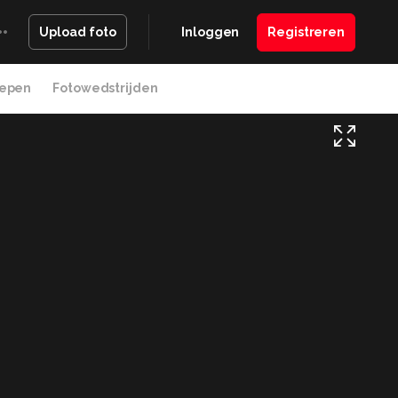
Inloggen
Registreren
Upload foto
epen
Fotowedstrijden