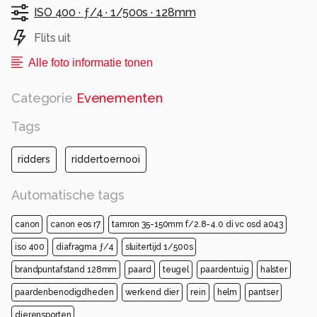
ISO 400 ·
ƒ/4 ·
1/500s ·
128mm
Flits uit
Alle foto informatie tonen
Categorie
Evenementen
Tags
ridders
riddertoernooi
Automatische tags
canon
canon eos r7
tamron 35-150mm f/2.8-4.0 di vc osd a043
iso 400
diafragma ƒ/4
sluitertijd 1/500s
brandpuntafstand 128mm
paard
teugel
paardentuig
halster
paardenbenodigdheden
werkend dier
rein
helm
pantser
dierensporten