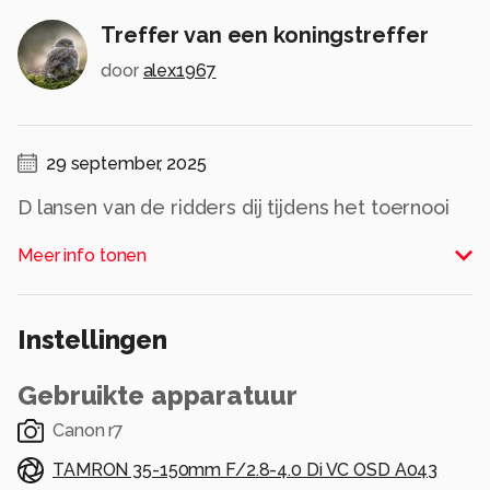
Treffer van een koningstreffer
door
alex1967
29 september, 2025
D lansen van de ridders dij tijdens het toernooi
en elkaar p de spits raken.
Meer info tonen
Alle rechten voorbehouden
Instellingen
Gebruikte apparatuur
Canon r7
TAMRON 35-150mm F/2.8-4.0 Di VC OSD A043