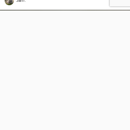
JanT.
Vuurwerk Boulevard
6
0
RightEyePhotography