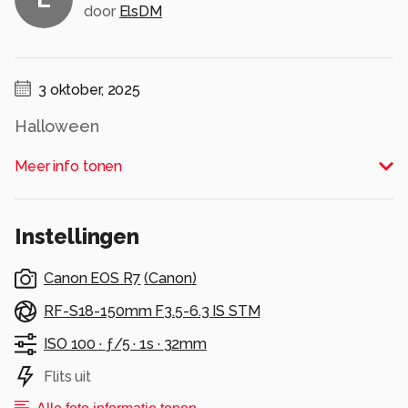
door
ElsDM
3 oktober, 2025
Halloween
Alle rechten voorbehouden
Meer info tonen
Instellingen
Canon EOS R7
(
Canon
)
RF-S18-150mm F3.5-6.3 IS STM
ISO 100 ·
ƒ/5 ·
1s ·
32mm
Flits uit