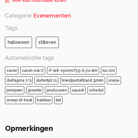
Alle foto informatie tonen
Categorie
Evenementen
Tags
halloween
stilleven
Automatische tags
canon
canon eos r7
rf-s18-150mm f3.5-6.3 is stm
iso 100
diafragma ƒ/5
sluitertijd 1s
brandpuntafstand 32mm
oranje
pompoen
groente
produceren
squash
schedel
snoep-of-treat
kalebas
bot
Opmerkingen