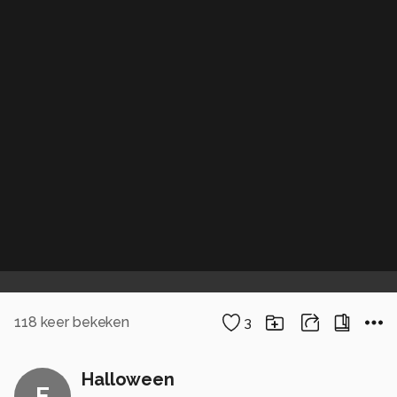
118
keer bekeken
3
Halloween
E