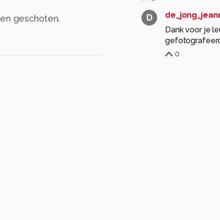
de_jong_jean
D
sen geschoten.
Dank voor je l
gefotografeerd
0