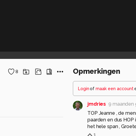
Opmerkingen
8
Login
of
maak een account
jmdries
9 maanden 
TOP Jeanne , de menn
paarden en dus HOP i
het hele span , Groet
1