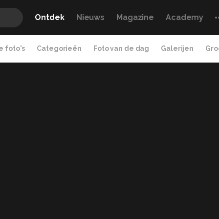
Ontdek
Nieuws
Magazine
Academy
 foto's
Categorieën
Foto van de dag
Galerijen
Gro