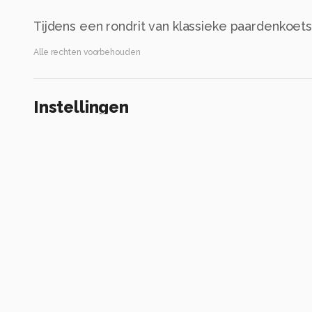
Tijdens een rondrit van klassieke paardenkoet
Alle rechten voorbehouden
Instellingen
ILCE-7C
(
SONY
)
FE 24-105mm F4 G OSS
ISO 250 ·
ƒ/4 ·
1/640s ·
104mm
Flitser uit, verplichte modus
Alle foto informatie tonen
Categorie
Evenementen
Automatische tags