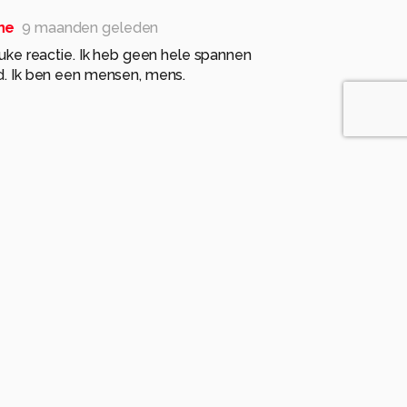
ne
9 maanden geleden
euke reactie. Ik heb geen hele spannen
. Ik ben een mensen, mens.