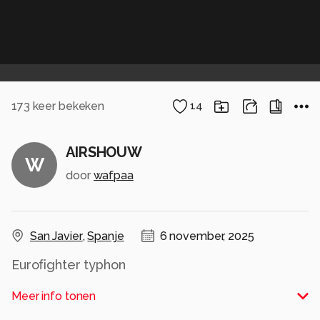
173
keer bekeken
14
AIRSHOUW
W
door
wafpaa
San Javier
,
Spanje
6 november, 2025
Eurofighter typhon
Alle rechten voorbehouden
Meer info tonen