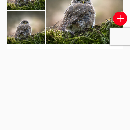
Fotowedstrijd Lucky Shot
door
redactiezoom
·
1601 foto's
Soortgelijke foto's
C
Chantal66