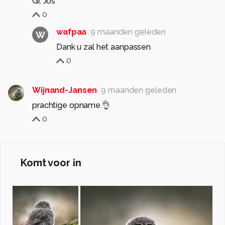
Gr. Jos
0
wafpaa
9 maanden geleden
W
Dank u zal het aanpassen
0
Wijnand-Jansen
9 maanden geleden
prachtige opname.👌
0
Komt voor in