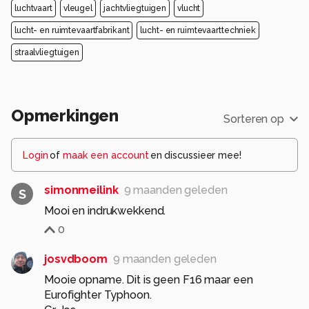
luchtvaart
vleugel
jachtvliegtuigen
vlucht
lucht- en ruimtevaartfabrikant
lucht- en ruimtevaarttechniek
straalvliegtuigen
Opmerkingen
Sorteren op
Login
of
maak een account
en discussieer mee!
simonmeilink
9 maanden geleden
S
Mooi en indrukwekkend.
0
josvdboom
9 maanden geleden
Mooie opname. Dit is geen F16 maar een
Eurofighter Typhoon.