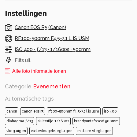
Instellingen
Canon EOS R5
(
Canon
)
RF100-500mm F4.5-7.1 L IS USM
ISO 400 ·
ƒ/13 ·
1/1600s ·
500mm
Flits uit
Alle foto informatie tonen
Categorie
Evenementen
Automatische tags
canon
canon eos r5
rf100-500mm f4.5-7.1 l is usm
iso 400
diafragma ƒ/13
sluitertijd 1/1600s
brandpuntafstand 500mm
vliegtuigen
vastevleugelvliegtuigen
militaire vliegtuigen