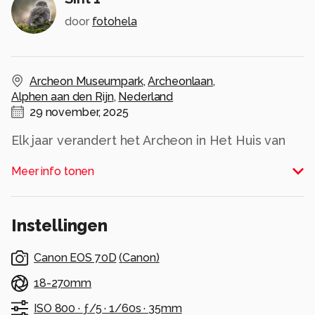
door
fotohela
Archeon Museumpark
,
Archeonlaan
,
Alphen aan den Rijn
,
Nederland
29 november, 2025
Elk jaar verandert het Archeon in Het Huis van
Sinterklaas. Bekijk nog eens de foto's uit 2018,
Meer info tonen
2017,2016 en 2015 op:
https://www.mooialphen.nl/Sinterklaas.html
Alle rechten voorbehouden
Instellingen
Canon EOS 70D
(
Canon
)
18-270mm
ISO 800 ·
ƒ/5 ·
1/60s ·
35mm