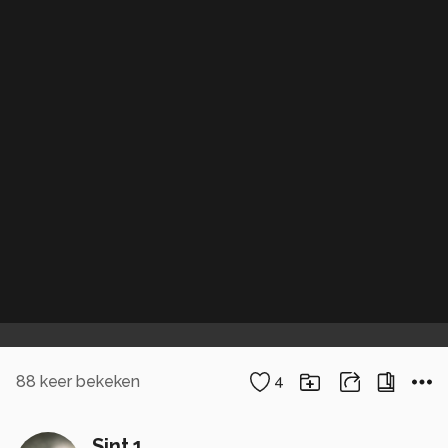
88
keer bekeken
4
Sint 1