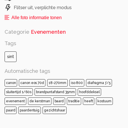
Flitser uit, verplichte modus
Alle foto informatie tonen
Categorie
Evenementen
Tags
sint
Automatische tags
canon
canon eos 70d
18-270mm
iso 800
diafragma ƒ/5
sluitertijd 1/60s
brandpuntafstand 35mm
hoofddeksel
evenement
de kerstman
baard
traditie
heeft
kostuum
paard
paardentuig
gezichtshaar