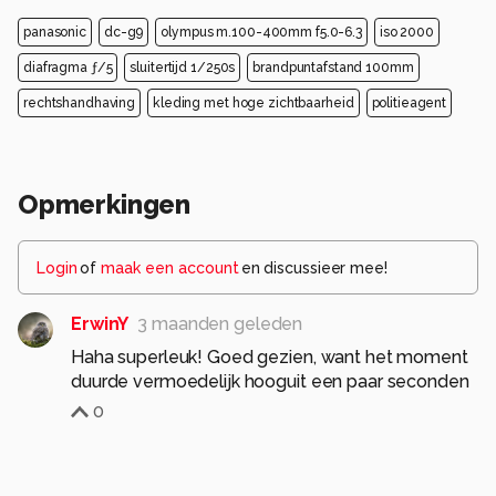
panasonic
dc-g9
olympus m.100-400mm f5.0-6.3
iso 2000
diafragma ƒ/5
sluitertijd 1/250s
brandpuntafstand 100mm
rechtshandhaving
kleding met hoge zichtbaarheid
politieagent
Opmerkingen
Login
of
maak een account
en discussieer mee!
ErwinY
3 maanden geleden
Haha superleuk! Goed gezien, want het moment
duurde vermoedelijk hooguit een paar seconden
0