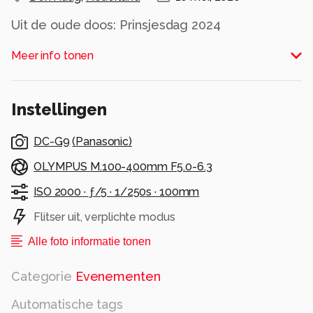
Uit de oude doos: Prinsjesdag 2024
Alle rechten voorbehouden
Meer info tonen
Instellingen
DC-G9
(
Panasonic
)
OLYMPUS M.100-400mm F5.0-6.3
ISO 2000 ·
ƒ/5 ·
1/250s ·
100mm
Flitser uit, verplichte modus
Alle foto informatie tonen
Categorie
Evenementen
Automatische tags