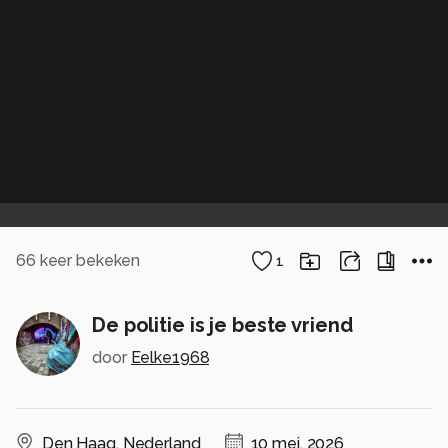
66
keer bekeken
1
De politie is je beste vriend
door
Eelke1968
Den Haag
,
Nederland
10 mei, 2026