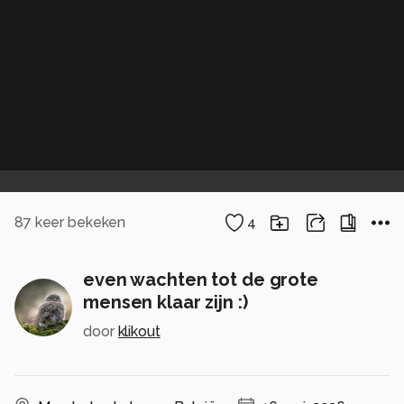
87
keer bekeken
4
even wachten tot de grote
mensen klaar zijn :)
door
klikout