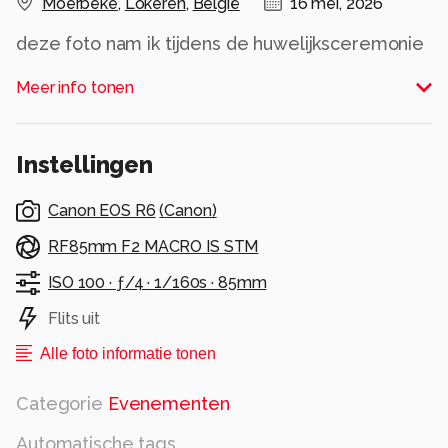
Moerbeke
,
Lokeren
,
België
16 mei, 2026
deze foto nam ik tijdens de huwelijksceremonie
Alle rechten voorbehouden
Meer info tonen
Instellingen
Canon EOS R6
(
Canon
)
RF85mm F2 MACRO IS STM
ISO 100 ·
ƒ/4 ·
1/160s ·
85mm
Flits uit
Alle foto informatie tonen
Categorie
Evenementen
Automatische tags