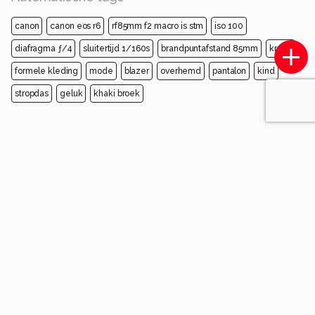
canon
canon eos r6
rf85mm f2 macro is stm
iso 100
diafragma ƒ/4
sluitertijd 1/160s
brandpuntafstand 85mm
kraag
formele kleding
mode
blazer
overhemd
pantalon
kind
stropdas
geluk
khaki broek
Opmerkingen
Login
of
maak een account
en discussieer mee!
MarjonvanderVegt1967
2 maanden geleden
Duurt het nog lang...?
Prachtig die gezichten van die broers.
Lieve groet, Marjon
1