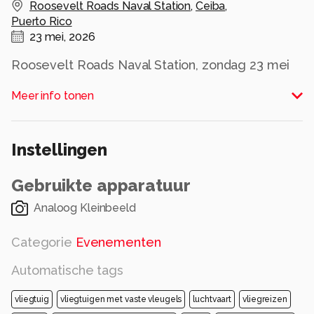
Roosevelt Roads Naval Station
,
Ceiba
,
Puerto Rico
23 mei, 2026
Roosevelt Roads Naval Station, zondag 23 mei
1976
Meer info tonen
Hr. Ms. Tromp (F801)
Airshow aanschouwd vanaf Hr. Ms. Tromp
Instellingen
- Buccaneers (809 Naval Air Squadron) van HMS
Ark Royal (R09).
Gebruikte apparatuur
Alle rechten voorbehouden
Analoog Kleinbeeld
Categorie
Evenementen
Automatische tags
vliegtuig
vliegtuigen met vaste vleugels
luchtvaart
vliegreizen