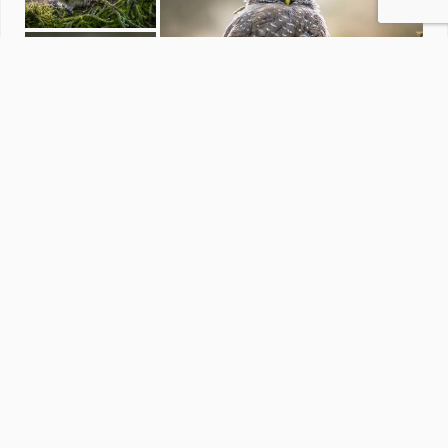
KONINKLIJKE MARINE
door
JanHouben
·
20 foto's
Soortgelijke foto's
R
resievloon