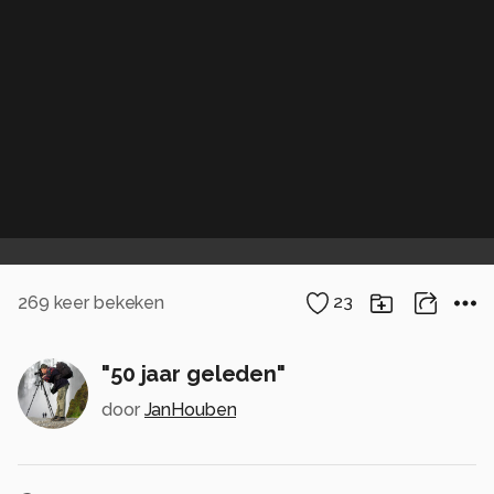
269
keer bekeken
23
"50 jaar geleden"
door
JanHouben