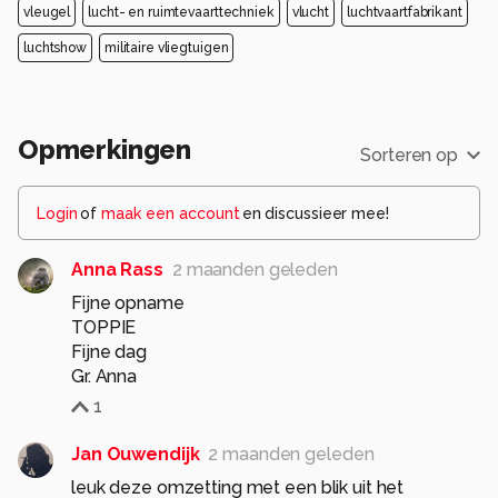
vleugel
lucht- en ruimtevaarttechniek
vlucht
luchtvaartfabrikant
luchtshow
militaire vliegtuigen
Opmerkingen
Sorteren op
Login
of
maak een account
en discussieer mee!
Anna Rass
2 maanden geleden
Fijne opname
TOPPIE
Fijne dag
Gr. Anna
1
Jan Ouwendijk
2 maanden geleden
leuk deze omzetting met een blik uit het