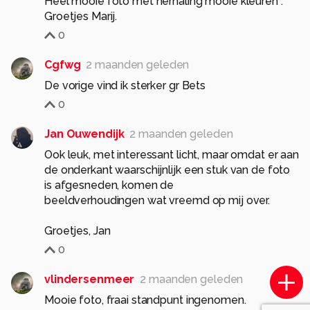
Heel mooie foto met herhaling mooie kleuren .
Groetjes Marij.
0
Cgfwg
2 maanden geleden
De vorige vind ik sterker gr Bets
0
Jan Ouwendijk
2 maanden geleden
Ook leuk, met interessant licht, maar omdat er aan
de onderkant waarschijnlijk een stuk van de foto
is afgesneden, komen de
beeldverhoudingen wat vreemd op mij over.
Groetjes, Jan
0
vlindersenmeer
2 maanden geleden
Mooie foto, fraai standpunt ingenomen.