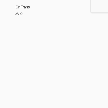
Gr Frans
0
Soortgelijke foto's
R
resievloon