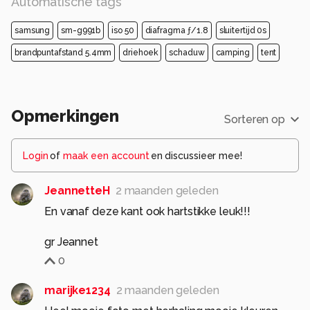
Automatische tags
samsung
sm-g991b
iso 50
diafragma ƒ/1.8
sluitertijd 0s
brandpuntafstand 5.4mm
driehoek
schaduw
camping
tent
Opmerkingen
Sorteren op
Login
of
maak een account
en discussieer mee!
JeannetteH
2 maanden geleden
En vanaf deze kant ook hartstikke leuk!!!
gr Jeannet
0
marijke1234
2 maanden geleden