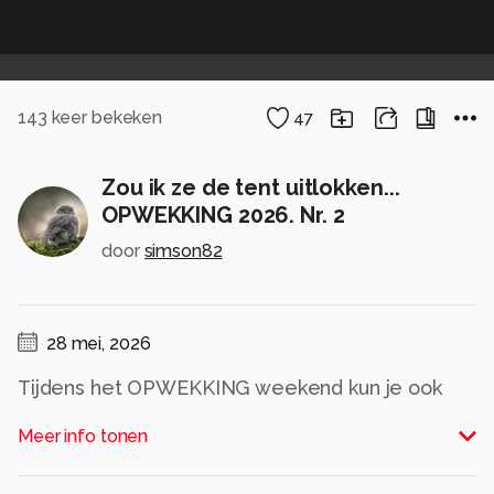
143
keer bekeken
47
Zou ik ze de tent uitlokken...
OPWEKKING 2026. Nr. 2
door
simson82
28 mei, 2026
Tijdens het OPWEKKING weekend kun je ook
een tent huren dus dat vraagt om een leuke
Meer info tonen
foto moment...
Alle rechten voorbehouden