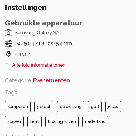
Instellingen
Gebruikte apparatuur
Samsung Galaxy S21
ISO 50 ·
ƒ/1.8 ·
0s ·
5.4mm
Flits uit
Alle foto informatie tonen
Categorie
Evenementen
Tags
kamperen
geloof
opwekking
god
jesus
slapen
tent
biddinghuizen
nederland