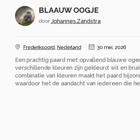
BLAAUW OOGJE
Johannes.Zandstra
door
Frederiksoord
,
Nederland
30 mei, 2026
Een prachtig paard met opvallend blauwe ogen
verschillende kleuren zijn gekleurd: wit en bru
combinatie van kleuren maakt het paard bijzond
waardoor het de aandacht van iedereen die het 
Alle rechten voorbehouden
Instellingen
ILCA-77M2
(
SONY
)