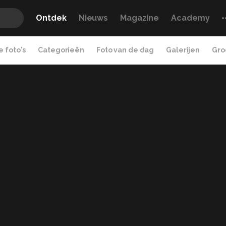
Ontdek
Nieuws
Magazine
Academy
 foto's
Categorieën
Foto van de dag
Galerijen
Gro