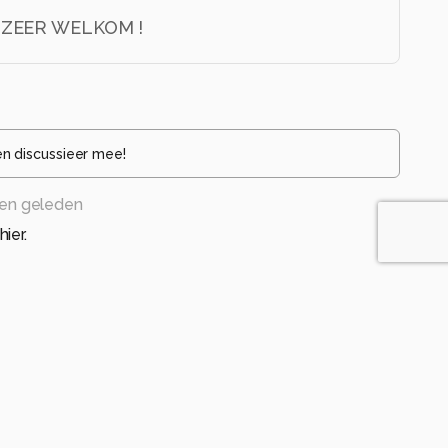
D ZEER WELKOM !
en discussieer mee!
en geleden
ier.