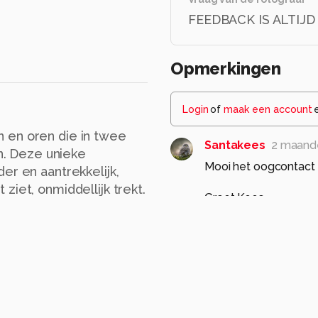
FEEDBACK IS ALTIJ
Opmerkingen
Login
of
maak een account
 en oren die in twee
Santakees
2 maand
in. Deze unieke
Mooi het oogcontact h
er en aantrekkelijk,
ziet, onmiddellijk trekt.
Groet Kees
1