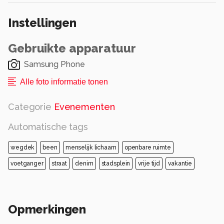
Instellingen
Gebruikte apparatuur
Samsung Phone
Alle foto informatie tonen
Categorie
Evenementen
Automatische tags
wegdek
been
menselijk lichaam
openbare ruimte
voetganger
straat
denim
stadsplein
vrije tijd
vakantie
Opmerkingen