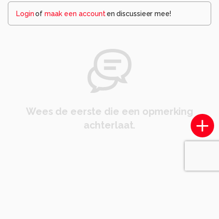
Login
of
maak een account
en discussieer mee!
Wees de eerste die een opmerking
achterlaat.
Soortgelijke foto's