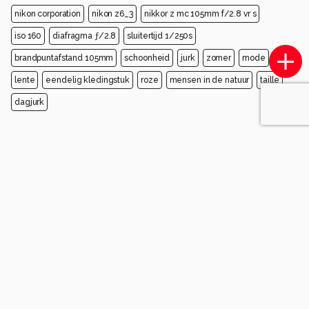
nikon corporation
nikon z6_3
nikkor z mc 105mm f/2.8 vr s
iso 160
diafragma ƒ/2.8
sluitertijd 1/250s
brandpuntafstand 105mm
schoonheid
jurk
zomer
mode
lente
eendelig kledingstuk
roze
mensen in de natuur
taille
dagjurk
Opmerkingen
Login
of
maak een account
en discussieer mee!