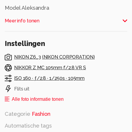
Model Aleksandra
Alle rechten voorbehouden
Meer info tonen
Instellingen
NIKON Z6_3
(
NIKON CORPORATION
)
NIKKOR Z MC 105mm f/2.8 VR S
ISO 160 ·
ƒ/2.8 ·
1/250s ·
105mm
Flits uit
Alle foto informatie tonen
Categorie
Fashion
Automatische tags