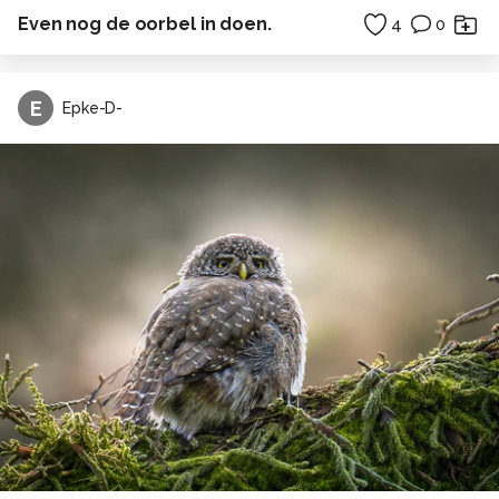
Even nog de oorbel in doen.
4
0
E
Epke-D-