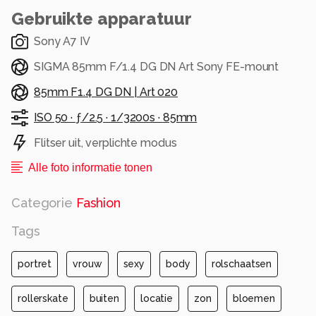
Gebruikte apparatuur
Sony A7 IV
SIGMA 85mm F/1.4 DG DN Art Sony FE-mount
85mm F1.4 DG DN | Art 020
ISO 50 ·
ƒ/2.5 ·
1/3200s ·
85mm
Flitser uit, verplichte modus
Alle foto informatie tonen
Categorie
Fashion
Tags
portret
vrouw
sexy
body
rolschaatsen
rollerskate
buiten
locatie
zon
bloemen