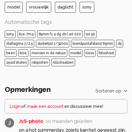
model
vrouwelijk
daglicht
sony
Automatische tags
sony
ilce-7m4
85mm f1.4 dg dn | art 020
iso 50
diafragma ƒ/2.5
sluitertijd 1/3200s
brandpuntafstand 85mm
dij
been
knie
mensen in de natuur
model
torso
fotoshoot
quad skates
rolsporten
rolschaatsen
Opmerkingen
Sorteren op
Login
of
maak een account
en discussieer mee!
JvS-photo
10 maanden geleden
J
on a hot summerday, zoiets kan het geweest zijn,