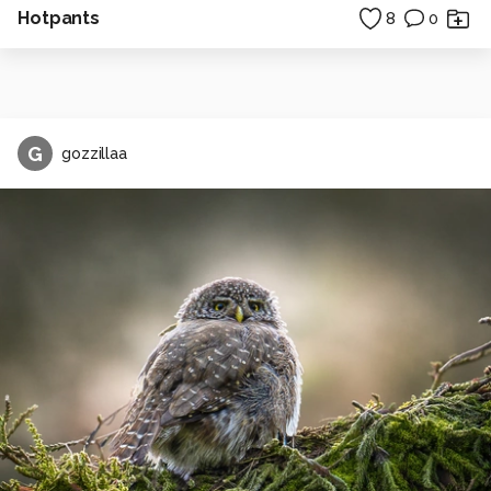
Hotpants
8
0
G
gozzillaa