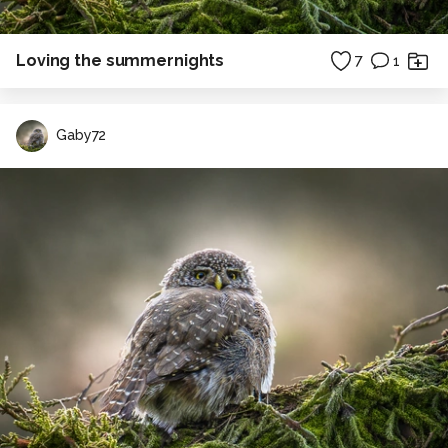
Loving the summernights
7
1
Gaby72