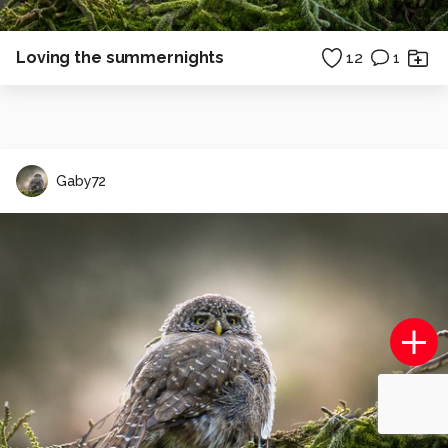
Loving the summernights
12
1
Gaby72