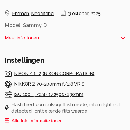
Emmen
,
Nederland
3 oktober, 2025
Model: Sammy D
Alle rechten voorbehouden
Meer info tonen
Instellingen
NIKON Z 6_2
(
NIKON CORPORATION
)
NIKKOR Z 70-200mm f/2.8 VR S
ISO 100 ·
ƒ/2.8 ·
1/250s ·
130mm
Flash fired, compulsory flash mode, return light not
detected · ontbekende flits waarde
Alle foto informatie tonen