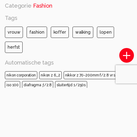
Categorie
Fashion
Tags
vrouw
fashion
koffer
walking
lopen
herfst
Automatische tags
nikon corporation
nikon z 6_2
nikkor z 70-200mm f/2.8 vr s
iso 100
diafragma ƒ/2.8
sluitertijd 1/250s
brandpuntafstand 130mm
mode
tas
bagage en tassen
winter
koffer
handtas
zonnebril
model
overjas
bagage
Opmerkingen