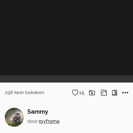
296
keer bekeken
15
Sammy
door
royfroma