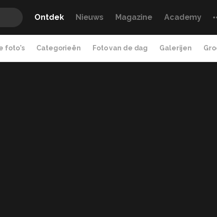
Ontdek
Nieuws
Magazine
Academy
 foto's
Categorieën
Foto van de dag
Galerijen
Gro