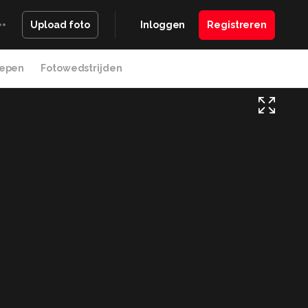
Inloggen
Registreren
Upload foto
epen
Fotowedstrijden