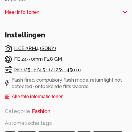
Alle rechten voorbehouden
Meer info tonen
Instellingen
ILCE-7RM4
(
SONY
)
FE 24-70mm F2.8 GM
ISO 125 ·
ƒ/4.5 ·
1/125s ·
45mm
Flash fired, compulsory flash mode, return light not
detected · ontbekende flits waarde
Alle foto informatie tonen
Categorie
Fashion
Automatische tags