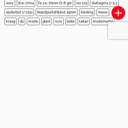
sony
ilce-7rm4
fe 24-70mm f2.8 gm
iso 125
diafragma ƒ/4.5
sluitertijd 1/125s
brandpuntafstand 45mm
kleding
mouw
kraag
dij
mode
plaid
roze
taille
tartan
modemodel
Opmerkingen
Login
of
maak een account
en discussieer mee!
Wees de eerste die een opmerking