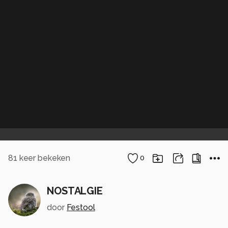
81
keer bekeken
0
NOSTALGIE
door
Festool