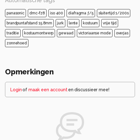
Automatische tags
panasonic
dmc-fz8
iso 400
diafragma ƒ/5
sluitertijd 1/200s
brandpuntafstand 15.8mm
jurk
lente
kostuum
vrije tijd
traditie
kostuumontwerp
gewaad
victoriaanse mode
overjas
zonnehoed
Opmerkingen
Login
of
maak een account
en discussieer mee!