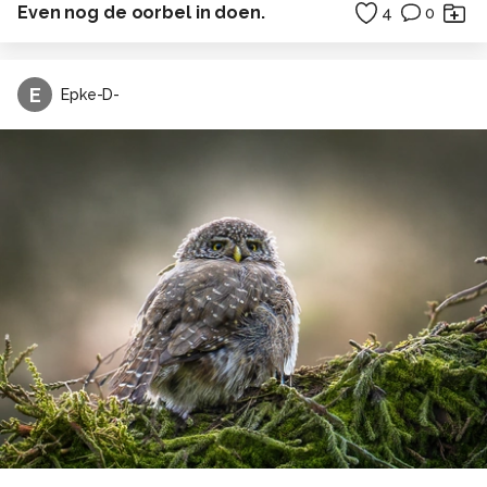
Even nog de oorbel in doen.
4
0
E
Epke-D-