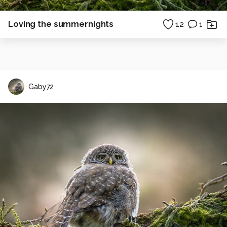
Loving the summernights
12
1
Gaby72