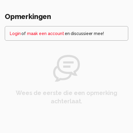
Opmerkingen
Login
of
maak een account
en discussieer mee!
Wees de eerste die een opmerking
achterlaat.