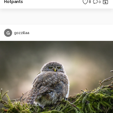
Hotpants
8
0
G
gozzillaa