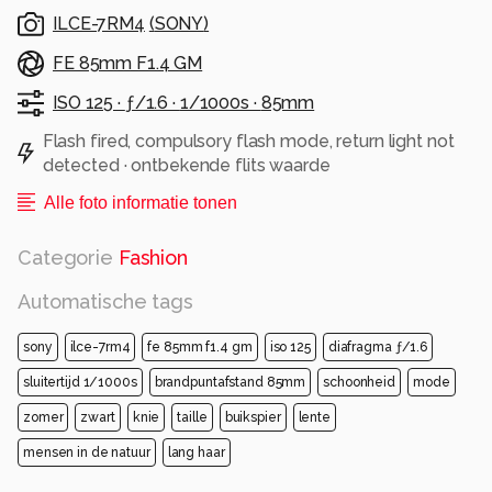
ILCE-7RM4
(
SONY
)
FE 85mm F1.4 GM
ISO 125 ·
ƒ/1.6 ·
1/1000s ·
85mm
Flash fired, compulsory flash mode, return light not
detected · ontbekende flits waarde
Alle foto informatie tonen
Categorie
Fashion
Automatische tags
sony
ilce-7rm4
fe 85mm f1.4 gm
iso 125
diafragma ƒ/1.6
sluitertijd 1/1000s
brandpuntafstand 85mm
schoonheid
mode
zomer
zwart
knie
taille
buikspier
lente
mensen in de natuur
lang haar