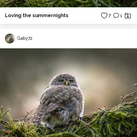
Loving the summernights
7
1
Gaby72