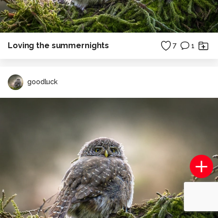
Loving the summernights
7
1
goodluck