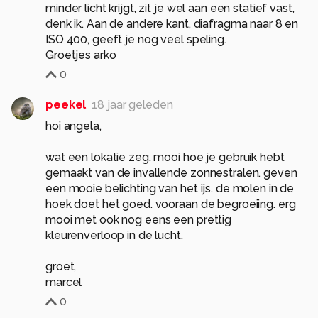
minder licht krijgt, zit je wel aan een statief vast,
denk ik. Aan de andere kant, diafragma naar 8 en
ISO 400, geeft je nog veel speling.
Groetjes arko
0
peekel
18 jaar geleden
hoi angela,
wat een lokatie zeg. mooi hoe je gebruik hebt
gemaakt van de invallende zonnestralen. geven
een mooie belichting van het ijs. de molen in de
hoek doet het goed. vooraan de begroeiing. erg
mooi met ook nog eens een prettig
kleurenverloop in de lucht.
groet,
marcel
0