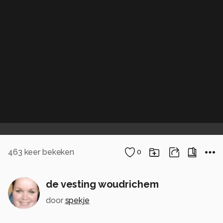
463
keer bekeken
0
de vesting woudrichem
door
spekje