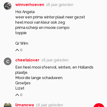
wimverhoeven
18 jaar geleden
Hoi Angela
weer een prima winter plaat neer gezet
heel mooi van kleur ook zeg
prima scherp en mooie compo
toppie
Gr Wim
0
cheetalover
18 jaar geleden
C
Een heel mooi sfeervol, winters, en Hollands
plaatje.
Mooi die lange schaduwen.
Groetjes
Lizet
0
limanowa
18 jaar geleden