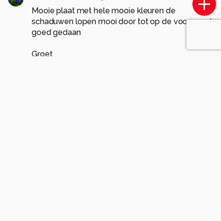
Mooie plaat met hele mooie kleuren de
schaduwen lopen mooi door tot op de voorgrond
goed gedaan
Groet
Bert
0
Feline
18 jaar geleden
wat een mooie kleuren.
sfeervol plaatje.
gr Tilly.
0
Soortgelijke foto's