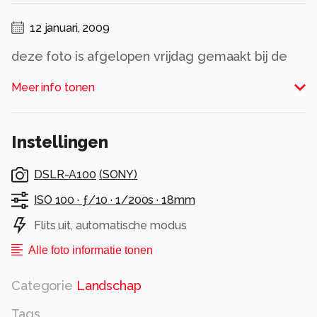
12 januari, 2009
deze foto is afgelopen vrijdag gemaakt bij de
vesting te woudrichem
Meer info tonen
Alle rechten voorbehouden
Instellingen
DSLR-A100
(
SONY
)
ISO 100 ·
ƒ/10 ·
1/200s ·
18mm
Flits uit, automatische modus
Alle foto informatie tonen
Categorie
Landschap
Tags