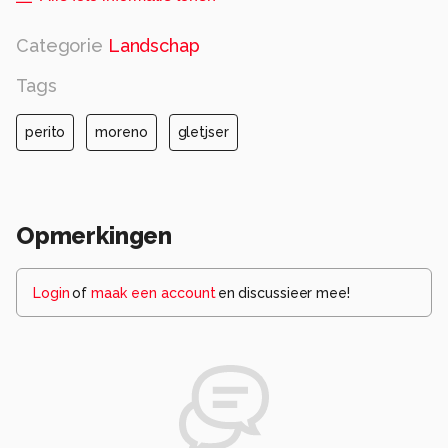
Categorie
Landschap
Tags
perito
moreno
gletjser
Opmerkingen
Login
of
maak een account
en discussieer mee!